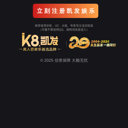
立 刻 注 册 凯 发 娱 乐
推荐使用谷歌、UC、火狐、夸客等主流浏览器
（尽量不要使用QQ、搜狗浏览器进入）
© 2025 信誉保障 大额无忧