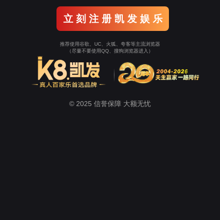
业务概览
凯发k8一触即发
企业责任
k8凯发
发(中国)天生赢家·一触即发
国际娱乐K8中国篮协技战术服务平台发|极道美受
11-05
发k8一触即发集团