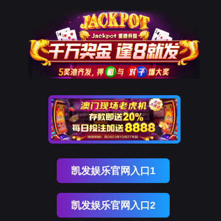
即发
发k8
资讯动态
资讯中心
媒体中心
业务概览
中粮国际
中粮贸易
中粮油脂
中粮粮谷